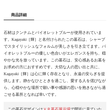
商品詳細
石材はクンナムとバイオレットブルーが使用されていま
す。Kagayaki［輝］と名付けられたこの墓石は、シャープ
でスタイリッシュなフォルムが美しさを引き立てます。バ
イオレットブルーの優しい色合いがエレガンスを持ち、穏
やかな光を放っています。この墓石は、安心感あるお墓を
お求めの方におすすめです。大切な人の思い出と共に、
Kagayaki［輝］は心に輝く存在となり、永遠の安らぎを提
供します。静かなひとときを過ごし、愛する人を偲びなが
ら、心穏やかな場所で願い事や感謝の思いを抱きながら過
ごせる墓所となれば幸いです。
この墓石デザインは
ＶＲ墓石展示場
で間近に見ていた