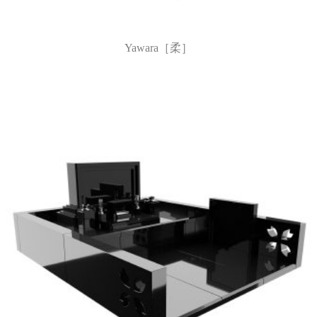
Yawara［柔］