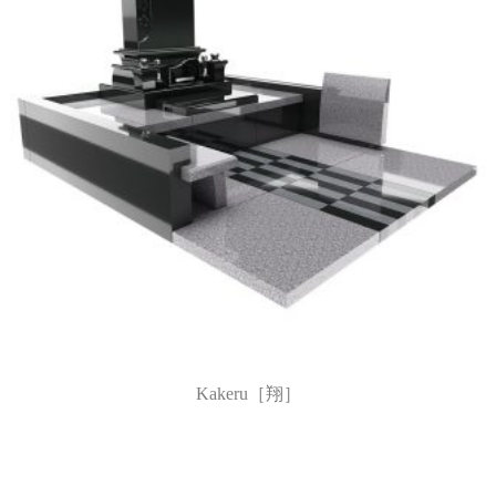
Kakeru［翔］