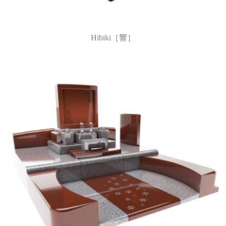
Hibiki［響］