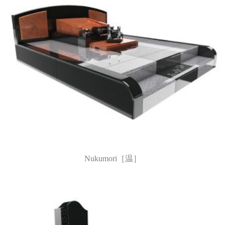
Nukumori［温］