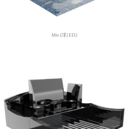
Mio [澪] ED2