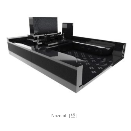
Nozomi［望］