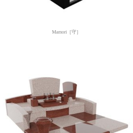
Mamori［守］