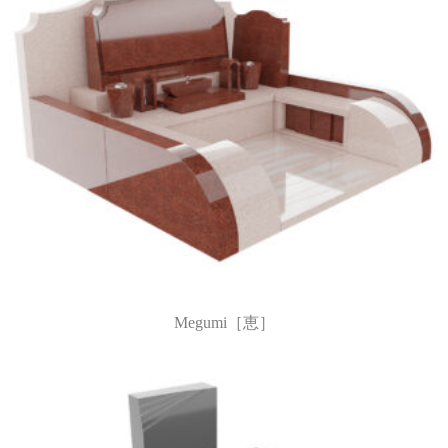
Megumi［恵］