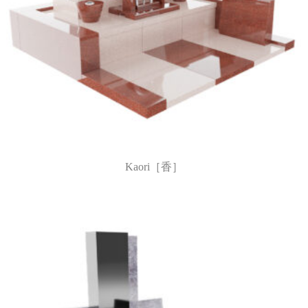
Kaori［香］