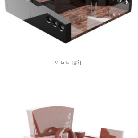
Makoto［誠］