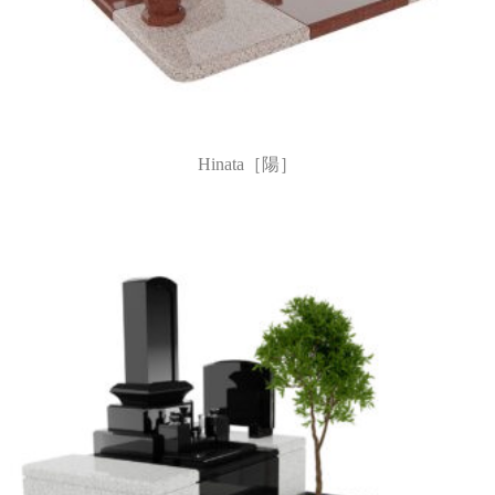
Hinata［陽］