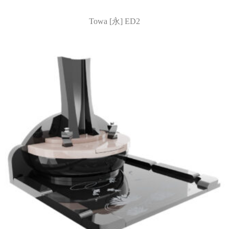
Towa [永] ED2