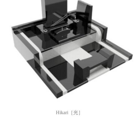
Hikari［光］