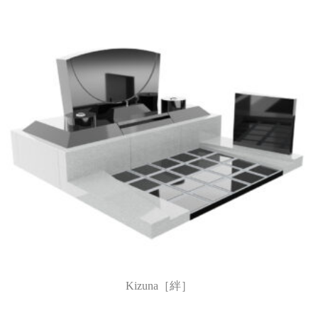
Kizuna［絆］