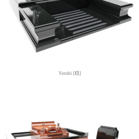
Yasuki [穏]