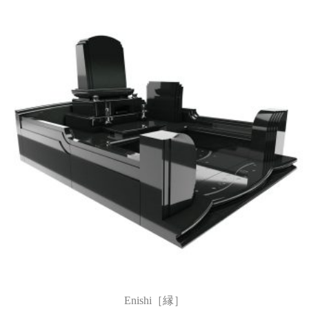
Enishi［縁］