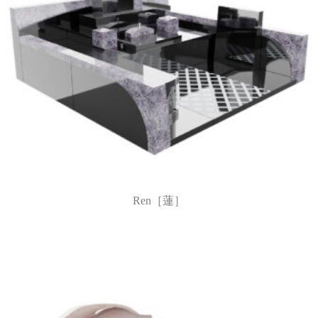
Ren［蓮］