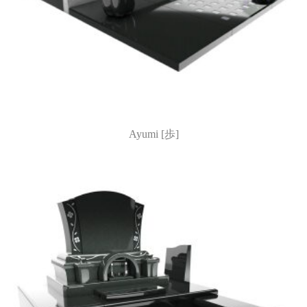
Ayumi [歩]