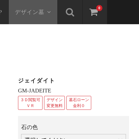
0
P
デザイン墓
ジェイダイト
GM-JADEITE
３Ｄ閲覧可
デザイン
墓石ローン
ＶＲ
変更無料
金利０
石の色