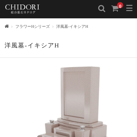
0
トップ
フラワーHシリーズ
洋風墓-イキシアH
洋風墓-イキシアH