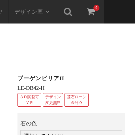
0
P
デザイン墓
ブーゲンビリアH
LE-DB42-H
３Ｄ閲覧可
デザイン
墓石ローン
ＶＲ
変更無料
金利０
石の色