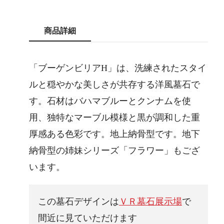
商品詳細
「ブーゲンビリアH」は、洗練されたスタイ
ルと穏やかな美しさが共存する洋風墓石で
す。石材はバハマブルーとクンナムを使
用、独特なマーブル模様と黒が調和した重
厚感ある色彩です。地上納骨型です。地下
納骨型の姉妹シリーズ「フラワー」もござ
います。
この墓石デザインは
ＶＲ墓石展示場
で
間近に見ていただけます