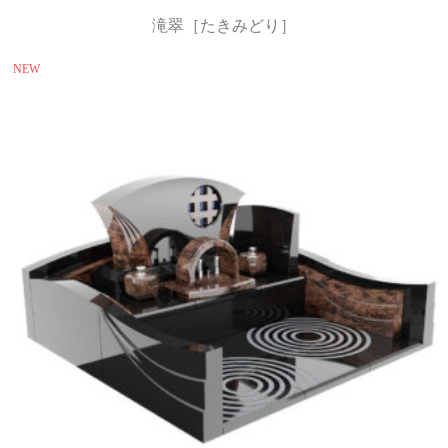
滝翠［たきみどり］
NEW