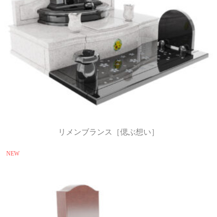
リメンブランス［偲ぶ想い］
NEW