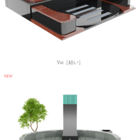
Yui［結い］
NEW