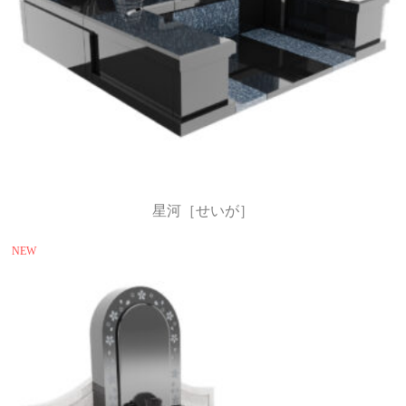
星河［せいが］
NEW