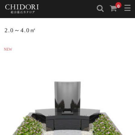
0
2.0～4.0㎡
NEW