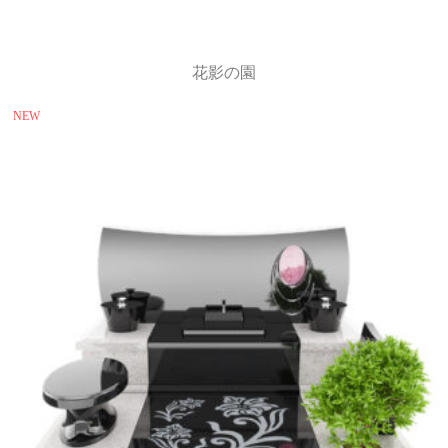
花影の園
NEW