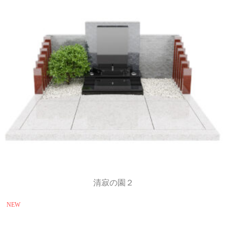
清寂の園２
NEW